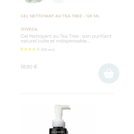
GEL NETTOYANT AU TEA TREE - 120 ML
JOVEDA
Gel Nettoyant au Tea Tree : soin purifiant
naturel culte et indispensable...
Prix
18,90 €
(1 avis)