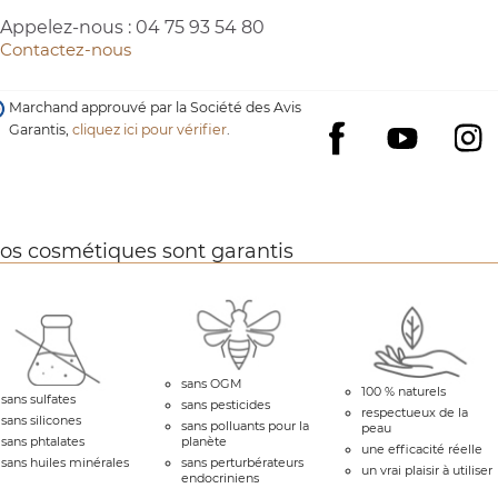
Appelez-nous :
04 75 93 54 80
Contactez-nous
Marchand approuvé par la Société des Avis
Garantis,
cliquez ici pour vérifier
.
YouTube
I
Facebook
os cosmétiques sont garantis
sans OGM
100 % naturels
sans sulfates
sans pesticides
respectueux de la
sans silicones
sans polluants pour la
peau
sans phtalates
planète
une efficacité réelle
sans huiles minérales
sans perturbérateurs
un vrai plaisir à utiliser
endocriniens