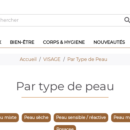
X
BIEN-ÊTRE
CORPS & HYGIENE
NOUVEAUTÉS
Accueil
VISAGE
Par Type de Peau
par type de peau
u mixte
Peau sèche
Peau sensible / réactive
Peau m
Rosacee