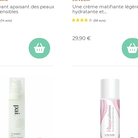
yant apaisant des peaux
Une crème matifiante légère
sensibles
hydratante et...
Prix
29,90 €