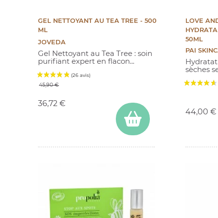
GEL NETTOYANT AU TEA TREE - 500
LOVE AND
ML
HYDRATA
50ML
JOVEDA
PAI SKIN
Gel Nettoyant au Tea Tree : soin
purifiant expert en flacon...
Hydratat
sèches s
Prix de base
Prix
45,90 €
Prix
36,72 €
44,00 €
(2 avis)