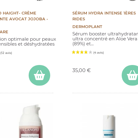
 HAIGHT- CRÈME
SÉRUM HYDRA INTENSE 1ÈRES
NTE AVOCAT JOJOBA -
RIDES
DERMOPLANT
CARE
Sérum booster ultrahydratan
ultra concentré en Aloe Vera
ion optimale pour peaux
(89%) et...
ensibles et déshydratées
Prix
35,00 €
(3 avis)