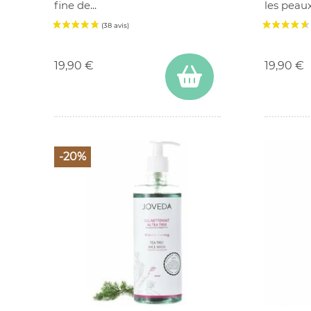
fine de...
les peaux.
Prix
Prix
19,90 €
19,90 €
-20%