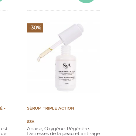
-30%
(2 avis)
É -
SÉRUM TRIPLE ACTION
S3A
 est
Apaise, Oxygène, Régénère.
que
Détresses de la peau et anti-âge