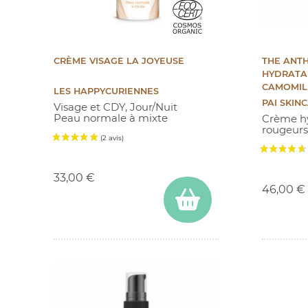
CRÈME VISAGE LA JOYEUSE
THE ANTH
HYDRATA
CAMOMILL
LES HAPPYCURIENNES
PAI SKIN
Visage et CDY, Jour/Nuit
Peau normale à mixte
Crème hy
rougeurs 
Prix
Prix
33,00 €
(11 avis)
46,00 €