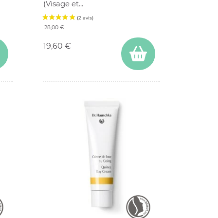
(Visage et...
Prix de base
Prix
28,00 €
19,60 €