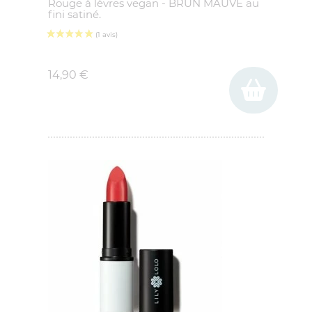
Rouge à lèvres vegan - BRUN MAUVE au
fini satiné.
Prix
14,90 €
(3 avis)