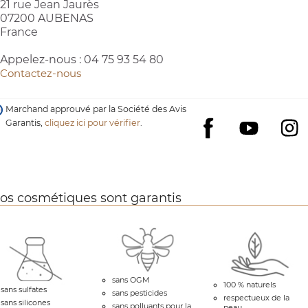
21 rue Jean Jaurès
07200 AUBENAS
France
Appelez-nous :
04 75 93 54 80
Contactez-nous
Marchand approuvé par la Société des Avis
Garantis,
cliquez ici pour vérifier
.
YouTube
I
Facebook
os cosmétiques sont garantis
(3 avis)
sans OGM
100 % naturels
sans sulfates
sans pesticides
respectueux de la
sans silicones
sans polluants pour la
peau