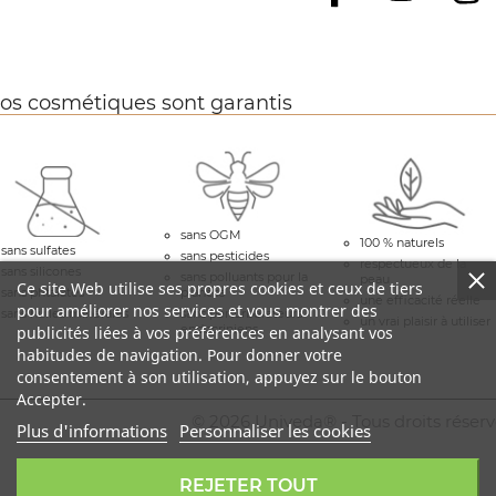
Facebook
os cosmétiques sont garantis
sans OGM
100 % naturels
sans sulfates
sans pesticides
respectueux de la
sans silicones
sans polluants pour la
peau
Ce site Web utilise ses propres cookies et ceux de tiers
sans phtalates
planète
une efficacité réelle
pour améliorer nos services et vous montrer des
sans huiles minérales
sans perturbérateurs
un vrai plaisir à utiliser
endocriniens
publicités liées à vos préférences en analysant vos
habitudes de navigation. Pour donner votre
consentement à son utilisation, appuyez sur le bouton
Accepter.
© 2026 Univeda® - Tous droits réserv
Plus d'informations
Personnaliser les cookies
REJETER TOUT