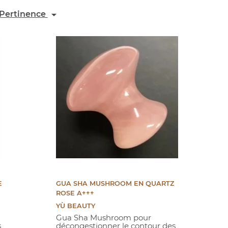

Pertinence
:
E
GUA SHA MUSHROOM EN QUARTZ
ROSE A+++
YÙ BEAUTY
Gua Sha Mushroom pour
s
décongestionner le contour des