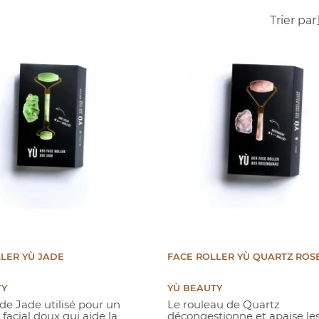
Trier par 
LER YÙ JADE
FACE ROLLER YÙ QUARTZ ROS
TY
YÙ BEAUTY
de Jade utilisé pour un
Le rouleau de Quartz
acial doux qui aide la
décongestionne et apaise le