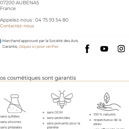
07200 AUBENAS
France
Appelez-nous :
04 75 93 54 80
(1 avis)
Contactez-nous
Marchand approuvé par la Société des Avis
Garantis,
cliquez ici pour vérifier
.
YouTube
I
Facebook
os cosmétiques sont garantis
sans OGM
100 % naturels
sans sulfates
sans pesticides
respectueux de la
sans silicones
sans polluants pour la
peau
sans phtalates
planète