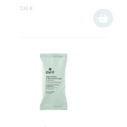
7,30 €
(2 avis)