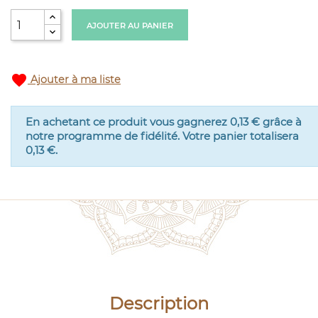
AJOUTER AU PANIER
favorite
Ajouter à ma liste
En achetant ce produit vous gagnerez
0,13 €
grâce à
notre programme de fidélité. Votre panier totalisera
0,13 €
.
Description