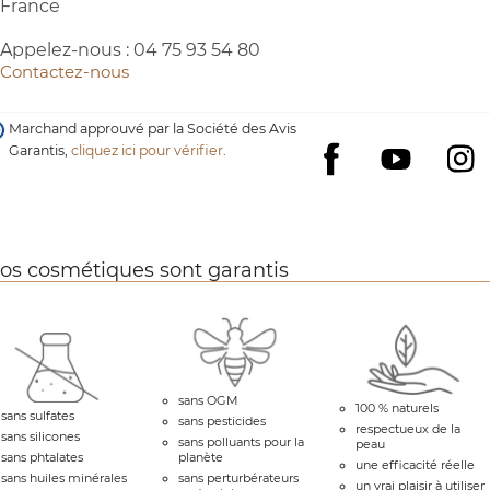
France
Appelez-nous :
04 75 93 54 80
Contactez-nous
Marchand approuvé par la Société des Avis
Garantis,
cliquez ici pour vérifier
.
YouTube
I
Facebook
os cosmétiques sont garantis
sans OGM
100 % naturels
sans sulfates
sans pesticides
respectueux de la
sans silicones
sans polluants pour la
peau
sans phtalates
planète
une efficacité réelle
sans huiles minérales
sans perturbérateurs
un vrai plaisir à utiliser