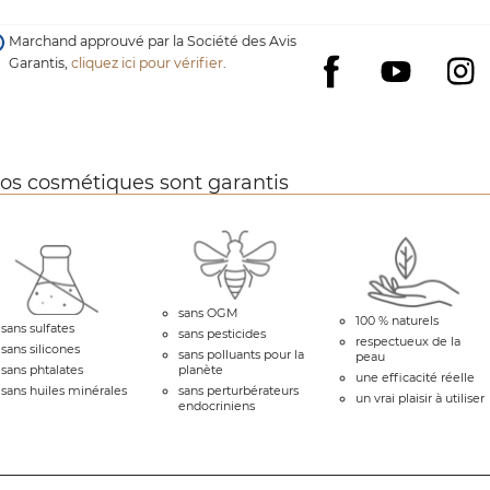
Marchand approuvé par la Société des Avis
Garantis,
cliquez ici pour vérifier
.
YouTube
I
Facebook
os cosmétiques sont garantis
sans OGM
100 % naturels
sans sulfates
sans pesticides
respectueux de la
sans silicones
sans polluants pour la
peau
sans phtalates
planète
une efficacité réelle
sans huiles minérales
sans perturbérateurs
un vrai plaisir à utiliser
endocriniens