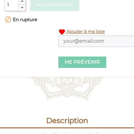
AJOUTER AU PANIER

En rupture
favorite
Ajouter à ma liste
ME PRÉVENIR
Description