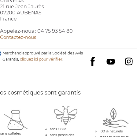
UNIVEDA
21 rue Jean Jaurès
07200 AUBENAS
France
Appelez-nous :
04 75 93 54 80
Contactez-nous
Marchand approuvé par la Société des Avis
Garantis,
cliquez ici pour vérifier
.
YouTube
I
Facebook
os cosmétiques sont garantis
sans OGM
100 % naturels
sans sulfates
sans pesticides