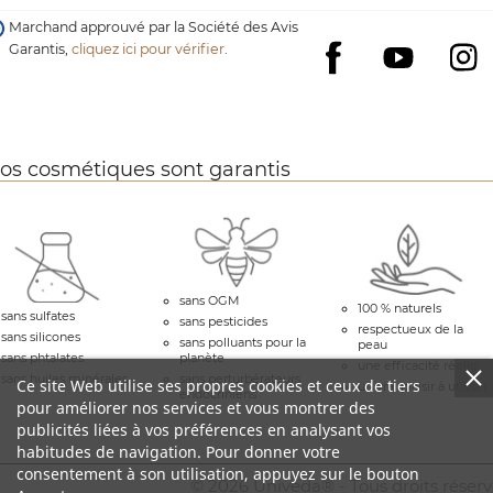
Marchand approuvé par la Société des Avis
Garantis,
cliquez ici pour vérifier
.
YouTube
I
Facebook
os cosmétiques sont garantis
sans OGM
100 % naturels
sans sulfates
sans pesticides
respectueux de la
sans silicones
sans polluants pour la
peau
sans phtalates
planète
une efficacité réelle
sans huiles minérales
sans perturbérateurs
Ce site Web utilise ses propres cookies et ceux de tiers
un vrai plaisir à utiliser
endocriniens
pour améliorer nos services et vous montrer des
publicités liées à vos préférences en analysant vos
habitudes de navigation. Pour donner votre
consentement à son utilisation, appuyez sur le bouton
© 2026 Univeda® - Tous droits réserv