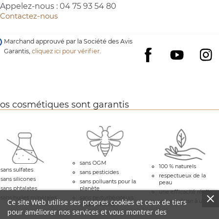
Appelez-nous :
04 75 93 54 80
Contactez-nous
Marchand approuvé par la Société des Avis
Garantis,
cliquez ici pour vérifier
.
YouTube
I
Facebook
os cosmétiques sont garantis
sans OGM
100 % naturels
sans sulfates
sans pesticides
respectueux de la
sans silicones
sans polluants pour la
peau
sans phtalates
planète
une efficacité réelle
sans huiles minérales
sans perturbérateurs
Ce site Web utilise ses propres cookies et ceux de tiers
un vrai plaisir à utiliser
endocriniens
pour améliorer nos services et vous montrer des