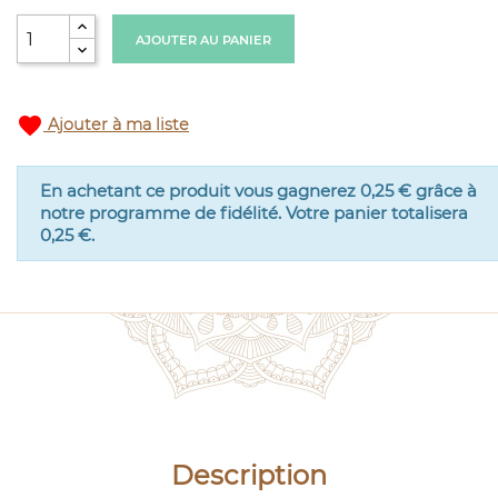
AJOUTER AU PANIER
favorite
Ajouter à ma liste
En achetant ce produit vous gagnerez
0,25 €
grâce à
notre programme de fidélité. Votre panier totalisera
0,25 €
.
Description