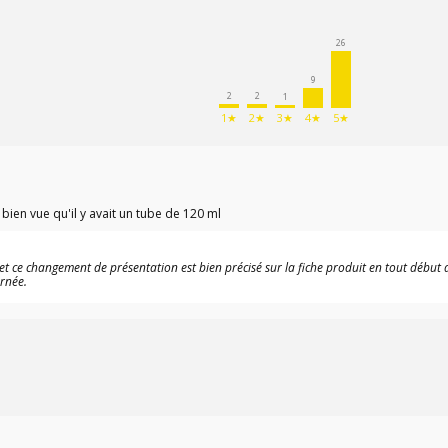
26
9
2
2
1
1★
2★
3★
4★
5★
s bien vue qu'il y avait un tube de 120 ml
et ce changement de présentation est bien précisé sur la fiche produit en tout début de
urnée.