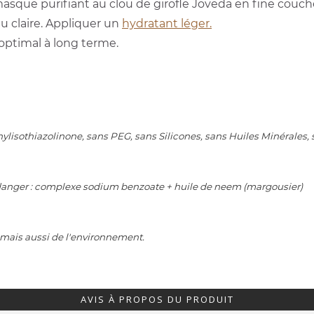
asque purifiant au clou de girofle Joveda en fine couches
u claire. Appliquer un
hydratant léger.
optimal à long terme.
isothiazolinone, sans PEG, sans Silicones, sans Huiles Minérales, s
 danger : complexe sodium benzoate + huile de neem (margousier)
 mais aussi de l'environnement.
AVIS À PROPOS DU PRODUIT