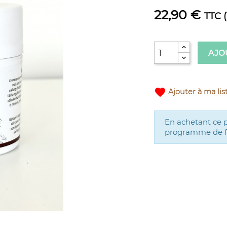
22,90 €
TTC
AJO
favorite
Ajouter à ma lis
En achetant ce 
programme de fid