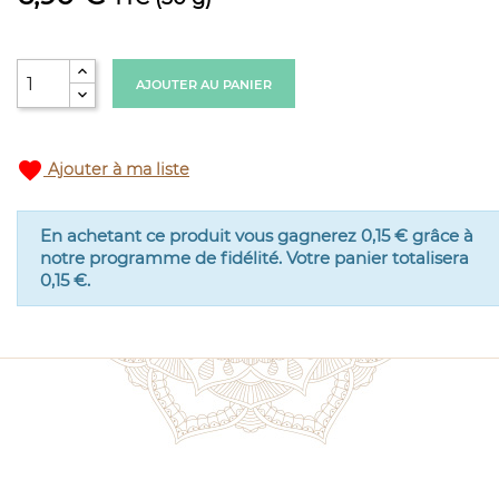
AJOUTER AU PANIER
favorite
Ajouter à ma liste
En achetant ce produit vous gagnerez
0,15 €
grâce à
notre programme de fidélité. Votre panier totalisera
0,15 €
.