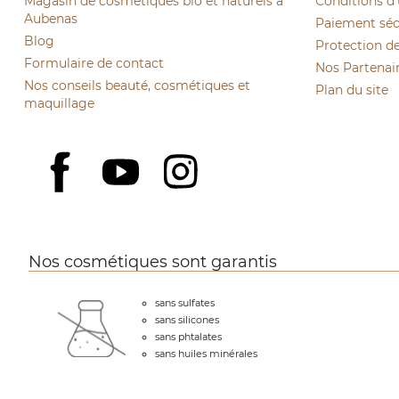
Magasin de cosmétiques bio et naturels à
Conditions d'
Aubenas
Paiement sécu
Blog
Protection d
Formulaire de contact
Nos Partenai
Nos conseils beauté, cosmétiques et
Plan du site
maquillage
YouTube
Instagram
Facebook
Nos cosmétiques sont garantis
sans sulfates
sans silicones
sans phtalates
sans huiles minérales