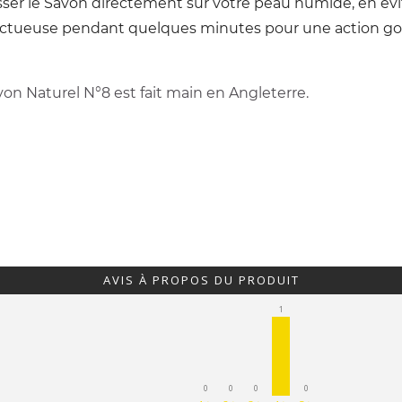
ser le Savon directement sur votre peau humide, en évi
onctueuse pendant quelques minutes pour une action 
on Naturel N°8 est fait main en Angleterre.
AVIS À PROPOS DU PRODUIT
1
0
0
0
0