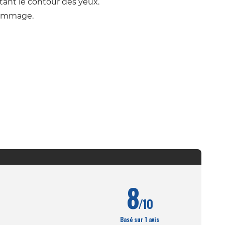
tant le contour des yeux.
gommage.
8
/10
Basé sur 1 avis