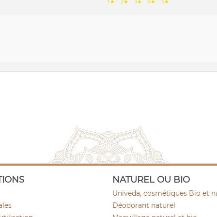
1★
2★
3★
4★
5★
TIONS
NATUREL OU BIO
Univeda, cosmétiques Bio et n
ales
Déodorant naturel