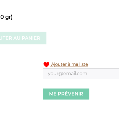
10 gr)
UTER AU PANIER
favorite
Ajouter à ma liste
ME PRÉVENIR