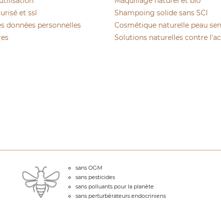
utilisation
Maquillage naturel et bio
risé et ssl
Shampoing solide sans SCI
es données personnelles
Cosmétique naturelle peau sen
res
Solutions naturelles contre l'a
sans OGM
sans pesticides
sans polluants pour la planète
sans perturbérateurs endocriniens