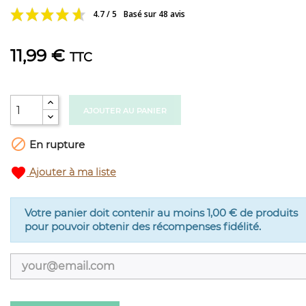
4.7 / 5
Basé sur 48 avis
11,99 €
TTC
AJOUTER AU PANIER

En rupture
favorite
Ajouter à ma liste
Votre panier doit contenir au moins 1,00 € de produits
pour pouvoir obtenir des récompenses fidélité.