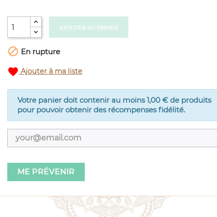
AJOUTER AU PANIER

En rupture
favorite
Ajouter à ma liste
Votre panier doit contenir au moins 1,00 € de produits
pour pouvoir obtenir des récompenses fidélité.
ME PRÉVENIR