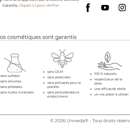
Garantis,
cliquez ici pour vérifier
.
YouTube
I
Facebook
os cosmétiques sont garantis
sans OGM
100 % naturels
sans sulfates
sans pesticides
respectueux de la
sans silicones
sans polluants pour la
peau
sans phtalates
planète
une efficacité réelle
sans huiles minérales
sans perturbérateurs
un vrai plaisir à utiliser
endocriniens
© 2026 Univeda® - Tous droits réserv