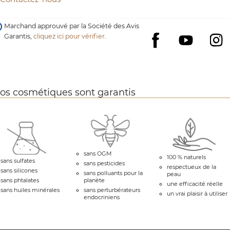
Marchand approuvé par la Société des Avis
Garantis,
cliquez ici pour vérifier
.
YouTube
I
Facebook
os cosmétiques sont garantis
sans OGM
100 % naturels
sans sulfates
sans pesticides
respectueux de la
sans silicones
sans polluants pour la
peau
sans phtalates
planète
une efficacité réelle
sans huiles minérales
sans perturbérateurs
un vrai plaisir à utiliser
endocriniens