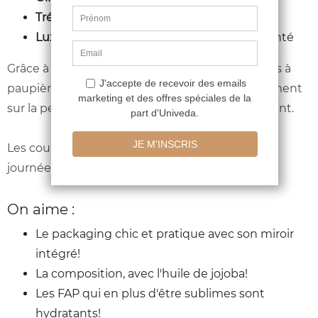
Trésor
- un brun doré finition mat
Luxe
- un brun mat profond et très pigmenté
Grâce à l'huile de jojoba contenue dans les Fards à
paupières, la matière s'applique et s'étire facilement
sur la peau tout en l'hydratant et en la protégeant.
Les couleurs sont intenses et tiennent toute la
journée sans filer!
On aime :
Le packaging chic et pratique avec son miroir
intégré!
La composition, avec l'huile de jojoba!
Les FAP qui en plus d'être sublimes sont
hydratants!