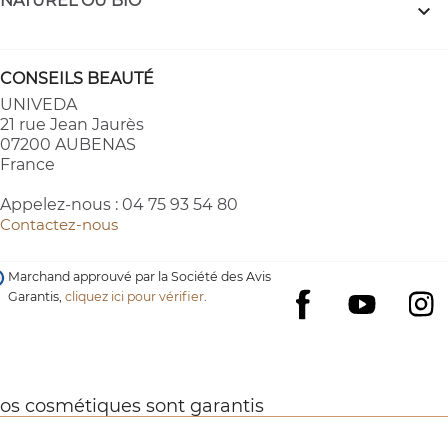
NATUREL OU BIO

CONSEILS BEAUTÉ
UNIVEDA
21 rue Jean Jaurès
07200 AUBENAS
France
Appelez-nous :
04 75 93 54 80
Contactez-nous
Marchand approuvé par la Société des Avis
Garantis,
cliquez ici pour vérifier
.
YouTube
I
Facebook
os cosmétiques sont garantis