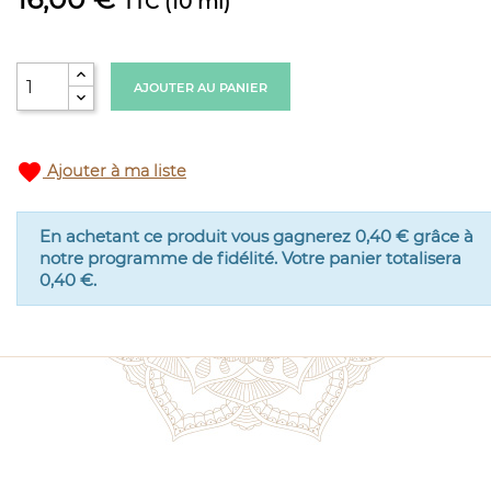
TTC
(10 ml)
AJOUTER AU PANIER
favorite
Ajouter à ma liste
En achetant ce produit vous gagnerez
0,40 €
grâce à
notre programme de fidélité. Votre panier totalisera
0,40 €
.