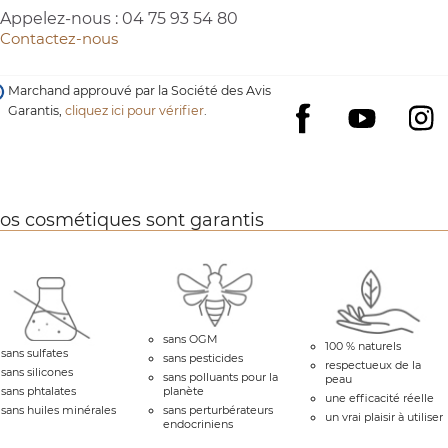
Appelez-nous :
04 75 93 54 80
Contactez-nous
Marchand approuvé par la Société des Avis
Garantis,
cliquez ici pour vérifier
.
YouTube
I
Facebook
os cosmétiques sont garantis
sans OGM
100 % naturels
sans sulfates
sans pesticides
respectueux de la
sans silicones
sans polluants pour la
peau
sans phtalates
planète
une efficacité réelle
sans huiles minérales
sans perturbérateurs
un vrai plaisir à utiliser
endocriniens