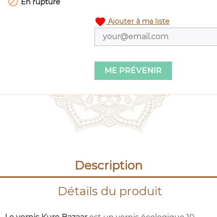

En rupture
favorite
Ajouter à ma liste
ME PRÉVENIR
Description
Détails du produit