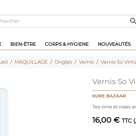
X
BIEN-ÊTRE
CORPS & HYGIENE
NOUVEAUTÉS
eil
MAQUILLAGE
Ongles
Vernis
Vernis So Vint
Vernis So V
KURE BAZAAR
Tea time et roses a
16,00 €
TTC
(