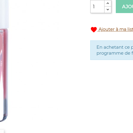
AJO
favorite
Ajouter à ma lis
En achetant ce 
programme de fid