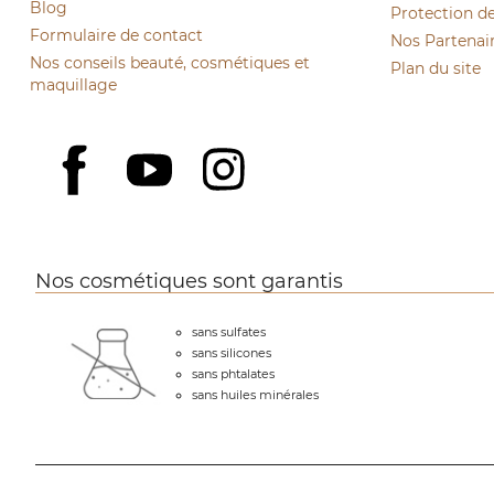
Blog
Protection d
Formulaire de contact
Nos Partenai
Nos conseils beauté, cosmétiques et
Plan du site
maquillage
YouTube
Instagram
Facebook
Nos cosmétiques sont garantis
sans sulfates
sans silicones
sans phtalates
sans huiles minérales