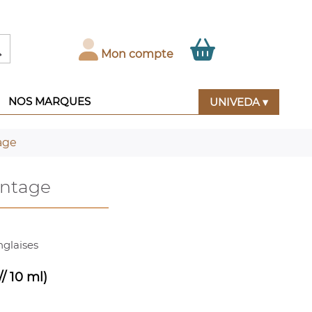

Mon compte
NOS MARQUES
UNIVEDA ▾
age
intage
nglaises
// 10 ml)