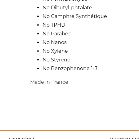
No Dibutyl-phtalate
No Camphre Synthétique
No TPHD
No Paraben
No Nanos
No Xylene
No Styrene
No Benzophenone 1-3
Made in France