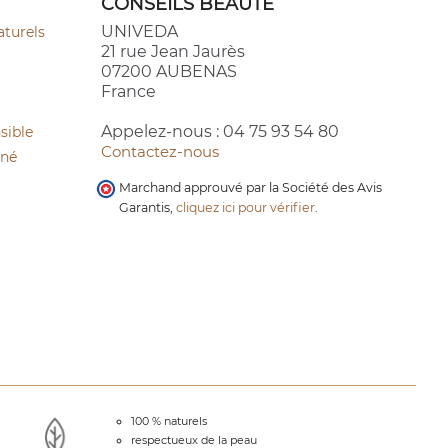
CONSEILS BEAUTÉ
UNIVEDA
aturels
21 rue Jean Jaurès
07200 AUBENAS
France
Appelez-nous :
04 75 93 54 80
sible
Contactez-nous
cné
Marchand approuvé par la Société des Avis
Garantis,
cliquez ici pour vérifier
.
100 % naturels
respectueux de la peau