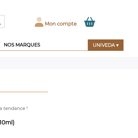

Mon compte
NOS MARQUES
UNIVEDA ▾
a tendance !
(10ml)