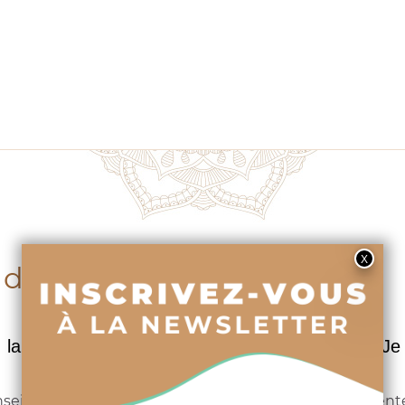
 du produit
, la femme faite laque. Celui dont vous direz : « 
onseillé d'appliquer une des bases
First Base
(transparent