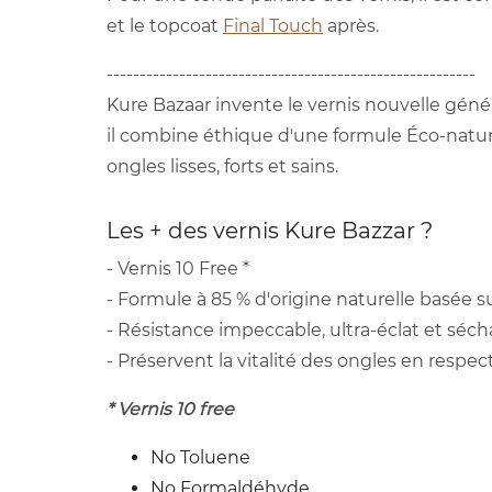
et le topcoat
Final Touch
après.
--------------------------------------------------------
Kure Bazaar invente le vernis nouvelle génér
il combine éthique d'une formule Éco-natur
ongles lisses, forts et sains.
Les + des vernis Kure Bazzar ?
- Vernis 10 Free *
- Formule à 85 % d'origine naturelle basée su
- Résistance impeccable, ultra-éclat et séch
- Préservent la vitalité des ongles en respec
* Vernis 10 free
No Toluene
No Formaldéhyde