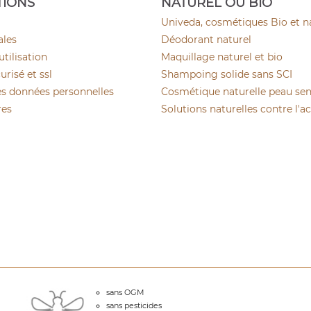
TIONS
NATUREL OU BIO
Univeda, cosmétiques Bio et n
ales
Déodorant naturel
utilisation
Maquillage naturel et bio
risé et ssl
Shampoing solide sans SCI
es données personnelles
Cosmétique naturelle peau sen
res
Solutions naturelles contre l'a
sans OGM
sans pesticides