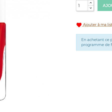
AJO
favorite
Ajouter à ma lis
En achetant ce 
programme de fid