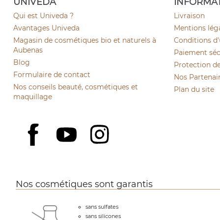
UNIVEDA
INFORMA
Qui est Univeda ?
Livraison
Avantages Univeda
Mentions lég
Magasin de cosmétiques bio et naturels à
Conditions d'
Aubenas
Paiement sécu
Blog
Protection d
Formulaire de contact
Nos Partenai
Nos conseils beauté, cosmétiques et
Plan du site
maquillage
YouTube
Instagram
Facebook
Nos cosmétiques sont garantis
sans sulfates
sans silicones