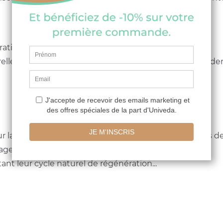
ation :
elle et couleurs vibrantes inspirées directement des de
r la pulpe de bois (pâte à papier), blé, coton, pommes de
age rapide.
tant leur cycle naturel de régénération...