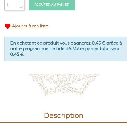
AJOUTER AU PANIER
favorite
Ajouter à ma liste
En achetant ce produit vous gagnerez
0,45 €
grâce à
notre programme de fidélité. Votre panier totalisera
0,45 €
.
Description