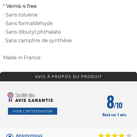
*
Vernis 4 free
· Sans toluène
· Sans formaldéhyde
· Sans dibutyl phthalate
. Sans camphre de synthèse
Made in France
AVIS À PROPOS DU PRODUIT
8
/10
VOIR L'ATTESTATION
Basé sur 1 avis
Anonymous