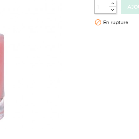
AJO

En rupture