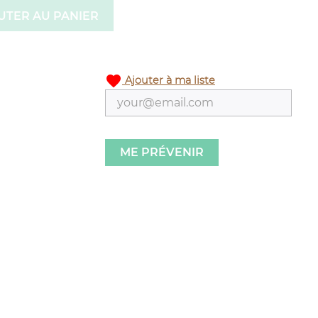
UTER AU PANIER
favorite
Ajouter à ma liste
ME PRÉVENIR