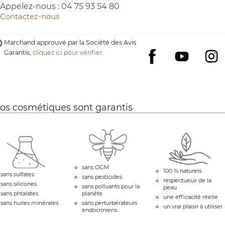
Appelez-nous :
04 75 93 54 80
Contactez-nous
Marchand approuvé par la Société des Avis
Garantis,
cliquez ici pour vérifier
.
YouTube
I
Facebook
os cosmétiques sont garantis
sans OGM
100 % naturels
sans sulfates
sans pesticides
respectueux de la
sans silicones
sans polluants pour la
peau
sans phtalates
planète
une efficacité réelle
sans huiles minérales
sans perturbérateurs
un vrai plaisir à utiliser
endocriniens