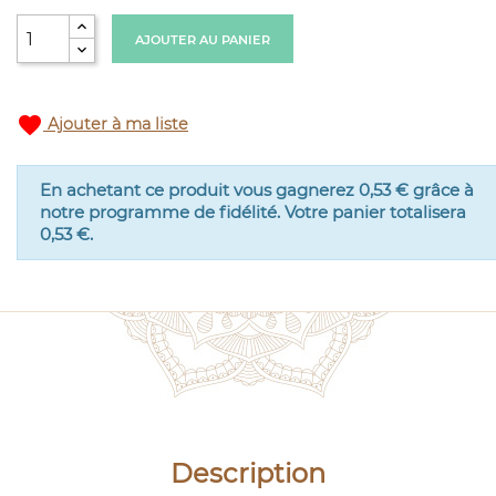
AJOUTER AU PANIER
favorite
Ajouter à ma liste
En achetant ce produit vous gagnerez
0,53 €
grâce à
notre programme de fidélité. Votre panier totalisera
0,53 €
.
Description