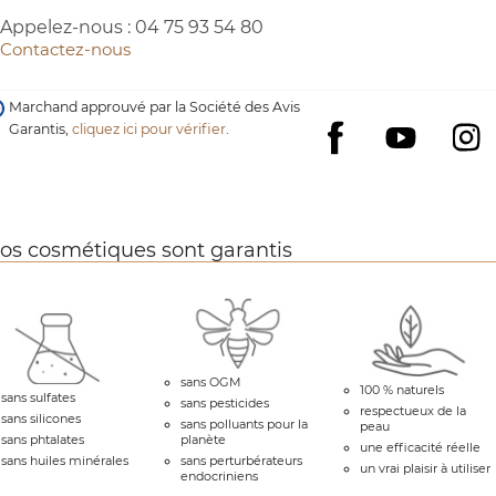
Appelez-nous :
04 75 93 54 80
Contactez-nous
Marchand approuvé par la Société des Avis
Garantis,
cliquez ici pour vérifier
.
YouTube
I
Facebook
os cosmétiques sont garantis
sans OGM
100 % naturels
sans sulfates
sans pesticides
respectueux de la
sans silicones
sans polluants pour la
peau
sans phtalates
planète
une efficacité réelle
sans huiles minérales
sans perturbérateurs
un vrai plaisir à utiliser
endocriniens