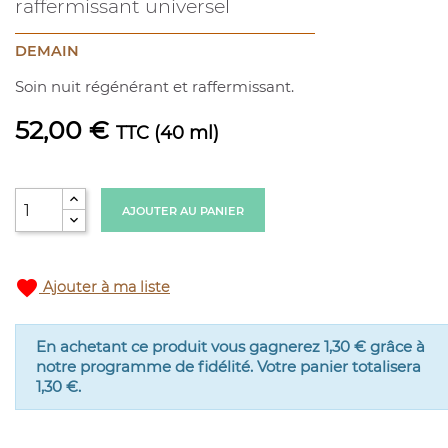
raffermissant universel
DEMAIN
Soin nuit régénérant et raffermissant.
52,00 €
TTC
(40 ml)
AJOUTER AU PANIER
favorite
Ajouter à ma liste
En achetant ce produit vous gagnerez
1,30 €
grâce à
notre programme de fidélité. Votre panier totalisera
1,30 €
.