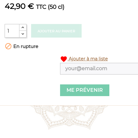
42,90 €
TTC
(50 cl)
AJOUTER AU PANIER

En rupture
favorite
Ajouter à ma liste
ME PRÉVENIR