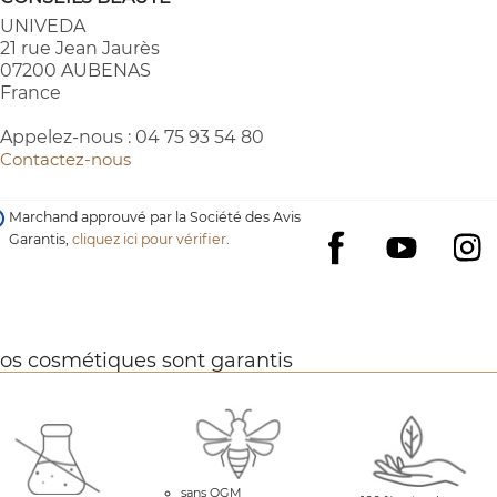
UNIVEDA
21 rue Jean Jaurès
07200 AUBENAS
France
Appelez-nous :
04 75 93 54 80
Contactez-nous
Marchand approuvé par la Société des Avis
Garantis,
cliquez ici pour vérifier
.
YouTube
I
Facebook
os cosmétiques sont garantis
sans OGM