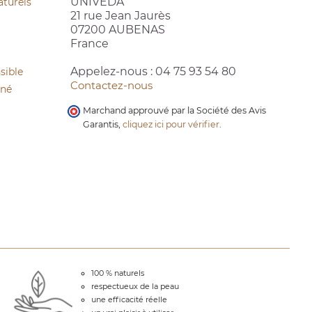
UNIVEDA
aturels
21 rue Jean Jaurès
07200 AUBENAS
France
Appelez-nous :
04 75 93 54 80
sible
Contactez-nous
cné
Marchand approuvé par la Société des Avis
Garantis,
cliquez ici pour vérifier
.
100 % naturels
respectueux de la peau
une efficacité réelle