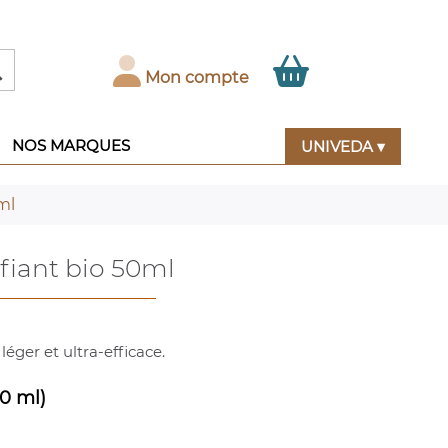

Mon compte
NOS MARQUES
UNIVEDA ▾
ml
fiant bio 50ml
léger et ultra-efficace.
50 ml)