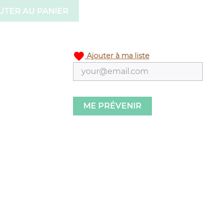
UTER AU PANIER
favorite
Ajouter à ma liste
ME PRÉVENIR