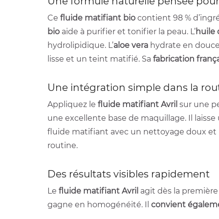
Une formule naturelle pensée pour l
Ce
fluide matifiant bio
contient 98 % d’ingréd
bio
aide à purifier et tonifier la peau. L’
huile
hydrolipidique. L’
aloe vera
hydrate en douceu
lisse et un teint matifié. Sa
fabrication franç
Une intégration simple dans la rou
Appliquez le
fluide matifiant Avril
sur une pe
une excellente base de maquillage. Il laisse
fluide matifiant avec un nettoyage doux e
routine.
Des résultats visibles rapidement
Le
fluide matifiant Avril
agit dès la première
gagne en homogénéité. Il
convient égaleme