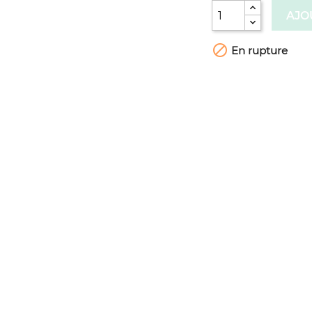
AJO

En rupture