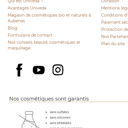
Qui est Univeda ?
Livraison
Avantages Univeda
Mentions lég
Magasin de cosmétiques bio et naturels à
Conditions d'
Aubenas
Paiement sécu
Blog
Protection d
Formulaire de contact
Nos Partenai
Nos conseils beauté, cosmétiques et
Plan du site
maquillage
YouTube
Instagram
Facebook
Nos cosmétiques sont garantis
sans sulfates
sans silicones
sans phtalates