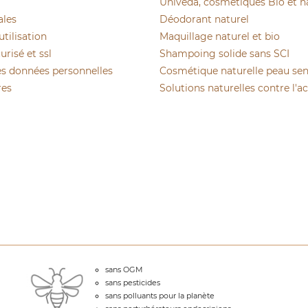
Univeda, cosmétiques Bio et n
ales
Déodorant naturel
utilisation
Maquillage naturel et bio
risé et ssl
Shampoing solide sans SCI
es données personnelles
Cosmétique naturelle peau sen
res
Solutions naturelles contre l'a
sans OGM
sans pesticides
sans polluants pour la planète