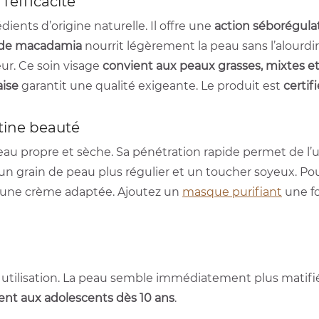
’efficacité
ients d’origine naturelle. Il offre une
action séborégula
 de macadamia
nourrit légèrement la peau sans l’alourdir
r. Ce soin visage
convient aux peaux grasses, mixtes e
aise
garantit une qualité exigeante. Le produit est
certif
tine beauté
au propre et sèche. Sa pénétration rapide permet de l’uti
 un grain de peau plus régulier et un toucher soyeux. Po
t une crème adaptée. Ajoutez un
masque purifiant
une fo
 utilisation. La peau semble immédiatement plus matifiée
nt aux adolescents dès 10 ans
.