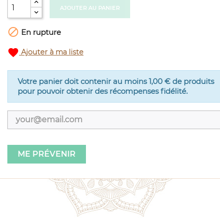
AJOUTER AU PANIER

En rupture
favorite
Ajouter à ma liste
Votre panier doit contenir au moins 1,00 € de produits
pour pouvoir obtenir des récompenses fidélité.
ME PRÉVENIR