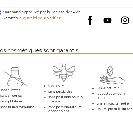
Marchand approuvé par la Société des Avis
Garantis,
cliquez ici pour vérifier
.
YouTube
I
Facebook
os cosmétiques sont garantis
sans OGM
100 % naturels
sans sulfates
sans pesticides
respectueux de la
sans silicones
sans polluants pour la
peau
sans phtalates
planète
une efficacité réelle
sans huiles minérales
sans perturbérateurs
un vrai plaisir à utiliser
endocriniens