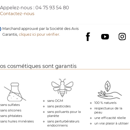
Appelez-nous :
04 75 93 54 80
Contactez-nous
Marchand approuvé par la Société des Avis
Garantis,
cliquez ici pour vérifier
.
YouTube
I
Facebook
os cosmétiques sont garantis
sans OGM
100 % naturels
sans sulfates
sans pesticides
respectueux de la
sans silicones
sans polluants pour la
peau
sans phtalates
planète
une efficacité réelle
sans huiles minérales
sans perturbérateurs
un vrai plaisir à utiliser
endocriniens