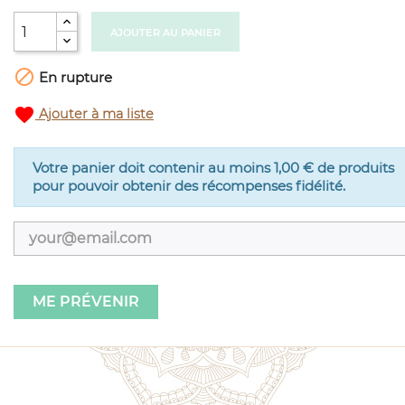
AJOUTER AU PANIER

En rupture
favorite
Ajouter à ma liste
Votre panier doit contenir au moins 1,00 € de produits
pour pouvoir obtenir des récompenses fidélité.
ME PRÉVENIR