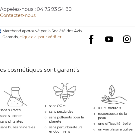
Appelez-nous :
04 75 93 54 80
Contactez-nous
Marchand approuvé par la Société des Avis
Garantis,
cliquez ici pour vérifier
.
YouTube
I
Facebook
os cosmétiques sont garantis
sans OGM
100 % naturels
sans sulfates
sans pesticides
respectueux de la
sans silicones
sans polluants pour la
peau
sans phtalates
planète
une efficacité réelle
sans huiles minérales
sans perturbérateurs
un vrai plaisir à utiliser
endocriniens