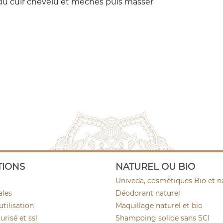
u cuir chevelu et mèches puis masser
TIONS
NATUREL OU BIO
Univeda, cosmétiques Bio et n
ales
Déodorant naturel
utilisation
Maquillage naturel et bio
risé et ssl
Shampoing solide sans SCI