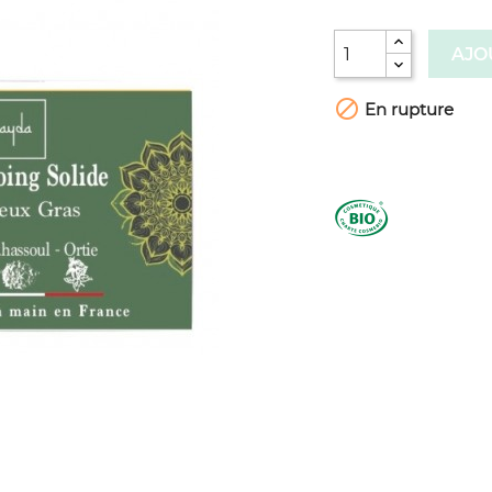
AJO

En rupture