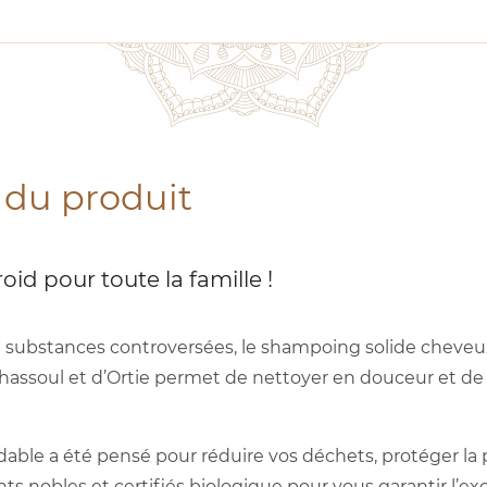
 du produit
id pour toute la famille !
 ou substances controversées, le shampoing solide cheve
Rhassoul et d’Ortie permet de nettoyer en douceur et de 
able a été pensé pour réduire vos déchets, protéger la 
ts nobles et certifiés biologique pour vous garantir l’e