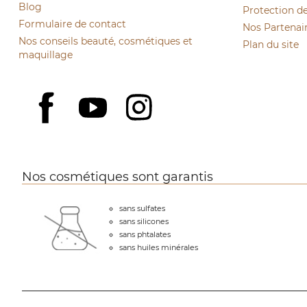
Blog
Protection d
Formulaire de contact
Nos Partenai
Nos conseils beauté, cosmétiques et
Plan du site
maquillage
YouTube
Instagram
Facebook
Nos cosmétiques sont garantis
sans sulfates
sans silicones
sans phtalates
sans huiles minérales