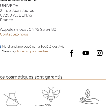
UNIVEDA
21 rue Jean Jaurès
07200 AUBENAS
France
Appelez-nous :
04 75 93 54 80
Contactez-nous
Marchand approuvé par la Société des Avis
Garantis,
cliquez ici pour vérifier
.
YouTube
I
Facebook
os cosmétiques sont garantis
sans OGM