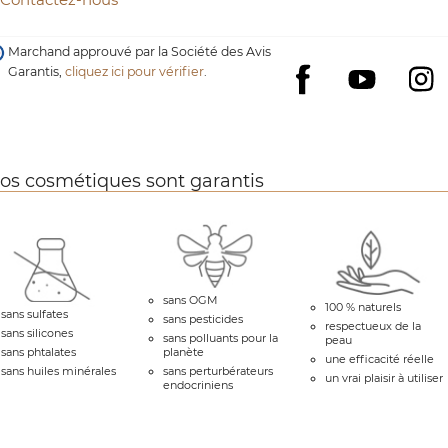
Marchand approuvé par la Société des Avis
Garantis,
cliquez ici pour vérifier
.
YouTube
I
Facebook
os cosmétiques sont garantis
sans OGM
100 % naturels
sans sulfates
sans pesticides
respectueux de la
sans silicones
sans polluants pour la
peau
sans phtalates
planète
une efficacité réelle
sans huiles minérales
sans perturbérateurs
un vrai plaisir à utiliser
endocriniens