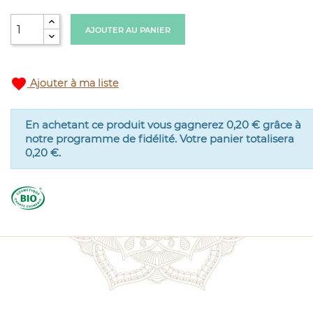
AJOUTER AU PANIER
favorite
Ajouter à ma liste
En achetant ce produit vous gagnerez
0,20 €
grâce à
notre programme de fidélité. Votre panier totalisera
0,20 €
.