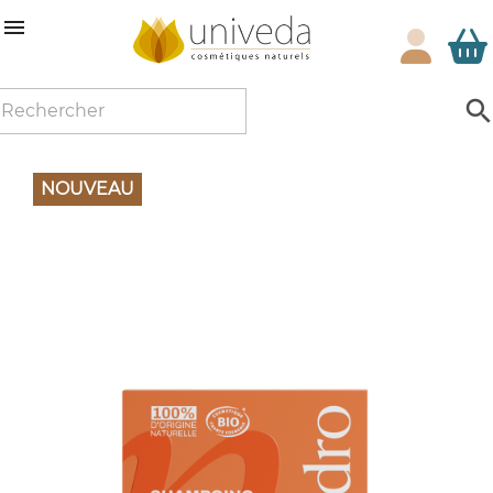

NOUVEAU