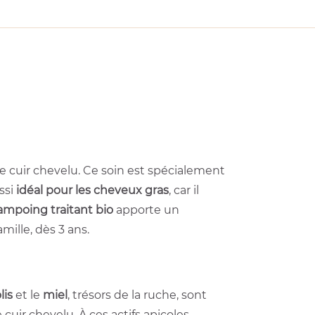
otre cuir chevelu. Ce soin est spécialement
ssi
idéal pour les cheveux gras
, car il
ampoing traitant bio
apporte un
ille, dès 3 ans.
lis
et le
miel
, trésors de la ruche, sont
le cuir chevelu. À ces actifs apicoles