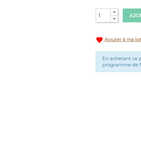
AJO
favorite
Ajouter à ma lis
En achetant ce 
programme de fid