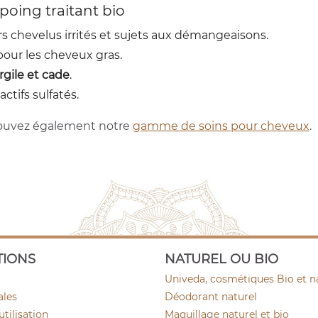
poing traitant bio
s chevelus irrités et sujets aux démangeaisons.
our les cheveux gras.
rgile et cade
.
ctifs sulfatés.
trouvez également notre
gamme de soins pour cheveux
.
TIONS
NATUREL OU BIO
Univeda, cosmétiques Bio et n
ales
Déodorant naturel
utilisation
Maquillage naturel et bio