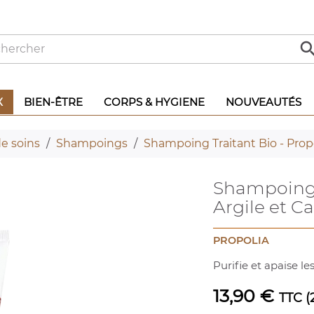
X
BIEN-ÊTRE
CORPS & HYGIENE
NOUVEAUTÉS
 soins
Shampoings
Shampoing Traitant Bio - Propol
Shampoing T
Argile et C
PROPOLIA
Purifie et apaise le
13,90 €
TTC
(