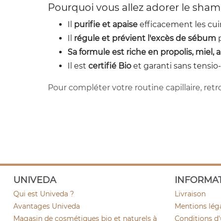
Pourquoi vous allez adorer le sham
Il
purifie et apaise
efficacement les cuir
Il
régule et prévient l'excès de sébum
p
Sa formule est riche en propolis, miel, a
Il est
certifié Bio
et garanti sans tensio-a
Pour compléter votre routine capillaire, re
UNIVEDA
INFORMA
Qui est Univeda ?
Livraison
Avantages Univeda
Mentions lég
Magasin de cosmétiques bio et naturels à
Conditions d'