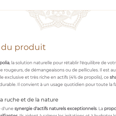
 du produit
polia
, la solution naturelle pour rétablir l'équilibre de v
 de rougeurs, de démangeaisons ou de pellicules. Il est au
 exclusive et très riche en actifs (4% de propolis), ce
sh
rable. Il convient à un usage quotidien pour toute la fam
la ruche et de la nature
té d'une
synergie d'actifs naturels exceptionnels
. La
propo
rifiantes
. Ils aident à calmer les irritations et à hydrater 