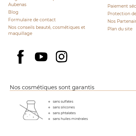
Aubenas
Paiement sécu
Blog
Protection d
Formulaire de contact
Nos Partenai
Nos conseils beauté, cosmétiques et
Plan du site
maquillage
YouTube
Instagram
Facebook
Nos cosmétiques sont garantis
sans sulfates
sans silicones
sans phtalates
sans huiles minérales