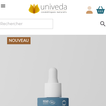

NOUVEAU