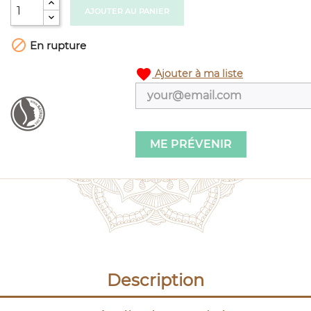
AJOUTER AU PANIER

En rupture
favorite
Ajouter à ma liste
ME PRÉVENIR
Description