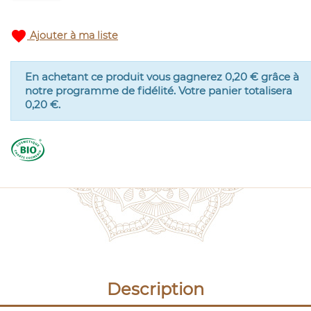
favorite
Ajouter à ma liste
En achetant ce produit vous gagnerez
0,20 €
grâce à
notre programme de fidélité. Votre panier totalisera
0,20 €
.
Description