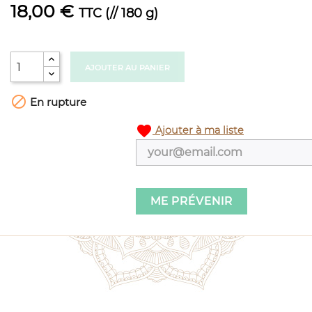
18,00 €
TTC
(// 180 g)
AJOUTER AU PANIER

En rupture
favorite
Ajouter à ma liste
ME PRÉVENIR