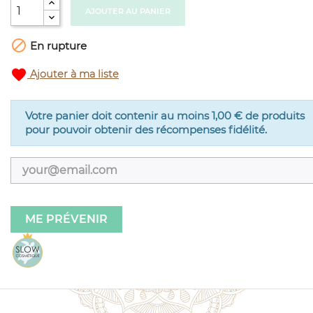
AJOUTER AU PANIER

En rupture
favorite
Ajouter à ma liste
Votre panier doit contenir au moins 1,00 € de produits
pour pouvoir obtenir des récompenses fidélité.
ME PRÉVENIR