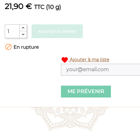
21,90 €
TTC
(10 g)
AJOUTER AU PANIER

En rupture
favorite
Ajouter à ma liste
ME PRÉVENIR