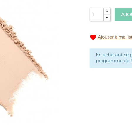
AJO
favorite
Ajouter à ma lis
En achetant ce 
programme de fid