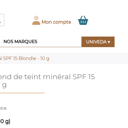

Mon compte
NOS MARQUES
UNIVEDA ▾
 SPF 15 Blondie - 10 g
nd de teint minéral SPF 15
 g
utre
10 g)