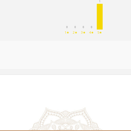
1
0
0
0
0
1★
2★
3★
4★
5★