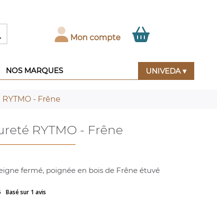

Mon compte
NOS MARQUES
UNIVEDA ▾
é RYTMO - Frêne
Sureté RYTMO - Frêne
peigne fermé, poignée en bois de Frêne étuvé
5
Basé sur 1 avis