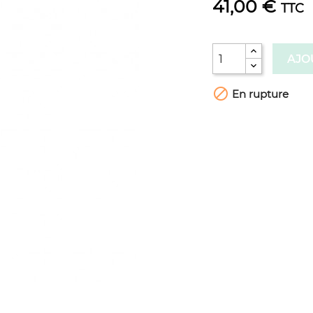
41,00 €
TTC
AJO

En rupture