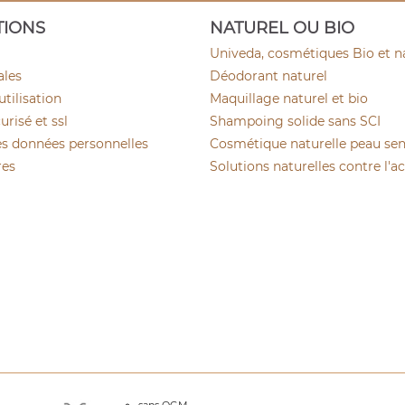
TIONS
NATUREL OU BIO
Univeda, cosmétiques Bio et n
ales
Déodorant naturel
utilisation
Maquillage naturel et bio
risé et ssl
Shampoing solide sans SCI
es données personnelles
Cosmétique naturelle peau sen
res
Solutions naturelles contre l'a