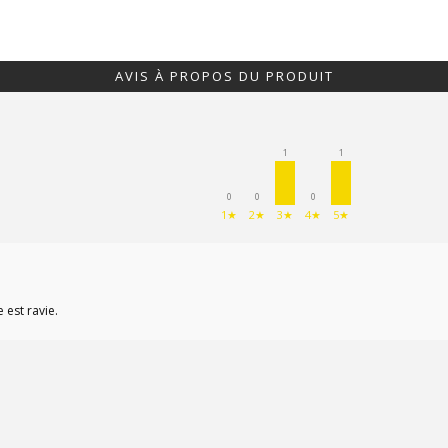
AVIS À PROPOS DU PRODUIT
1
1
0
0
0
1★
2★
3★
4★
5★
est ravie.