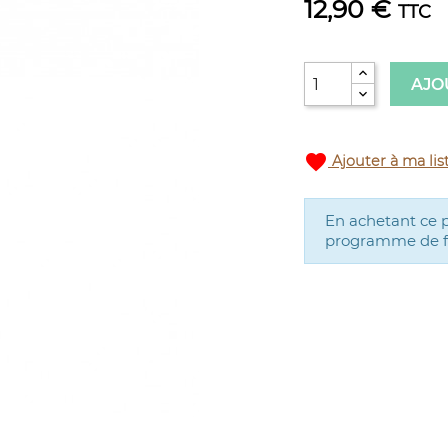
12,90 €
TTC
AJO
favorite
Ajouter à ma lis
En achetant ce 
programme de fid