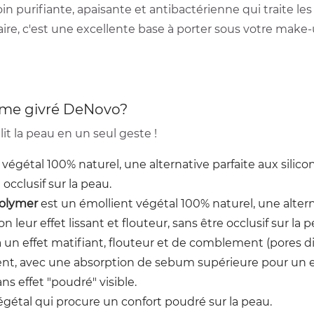
n purifiante, apaisante et antibactérienne qui traite le
ulaire, c'est une excellente base à porter sous votre mak
aume givré DeNovo?
it la peau en un seul geste !
végétal 100% naturel, une alternative parfaite aux silicon
n occlusif sur la peau.
polymer
est un émollient végétal 100% naturel, une alterna
on leur effet lissant et flouteur, sans être occlusif sur la 
un effet matifiant, flouteur et de comblement (pores dil
ent, avec une absorption de sebum supérieure pour un eff
s effet "poudré" visible.
égétal qui procure un confort poudré sur la peau.