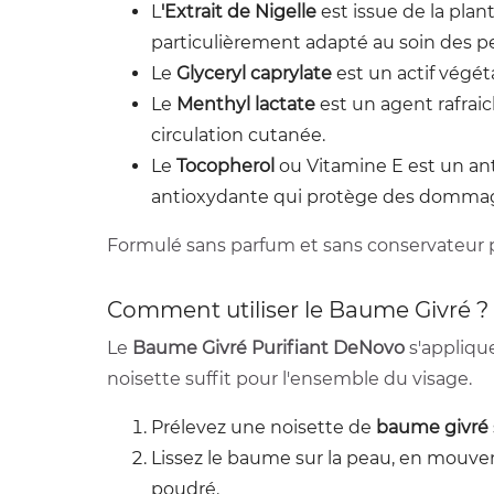
L
'Extrait de Nigelle
est issue de la pla
particulièrement adapté au soin des p
Le
Glyceryl caprylate
est un actif végét
Le
Menthyl lactate
est un agent rafraich
circulation cutanée.
Le
Tocopherol
ou Vitamine E est un anti
antioxydante qui protège des dommag
Formulé sans parfum et sans conservateur 
Comment utiliser le Baume Givré ?
Le
Baume Givré Purifiant DeNovo
s'applique
noisette suffit pour l'ensemble du visage.
Prélevez une noisette de
baume givré
Lissez le baume sur la peau, en mouvem
poudré.