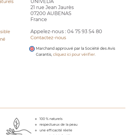
UNIVEDA
aturels
21 rue Jean Jaurès
07200 AUBENAS
France
Appelez-nous :
04 75 93 54 80
sible
Contactez-nous
cné
Marchand approuvé par la Société des Avis
Garantis,
cliquez ici pour vérifier
.
100 % naturels
respectueux de la peau
une efficacité réelle