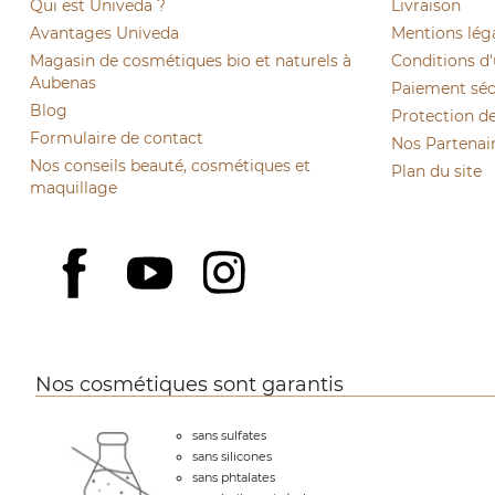
Qui est Univeda ?
Livraison
Avantages Univeda
Mentions lég
Magasin de cosmétiques bio et naturels à
Conditions d'
Aubenas
Paiement sécu
Blog
Protection d
Formulaire de contact
Nos Partenai
Nos conseils beauté, cosmétiques et
Plan du site
maquillage
YouTube
Instagram
Facebook
Nos cosmétiques sont garantis
sans sulfates
sans silicones
sans phtalates