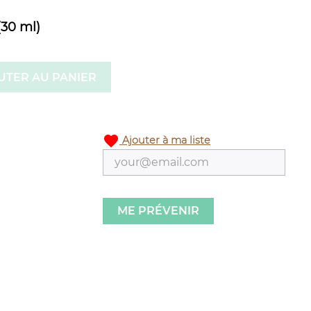
(30 ml)
UTER AU PANIER
favorite
Ajouter à ma liste
ME PRÉVENIR