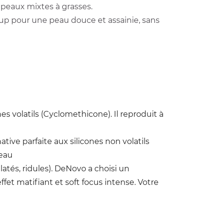
s peaux mixtes à grasses.
e-up pour une peau douce et assainie, sans
es volatils (Cyclomethicone). Il reproduit à
tive parfaite aux silicones non volatils
peau
atés, ridules). DeNovo a choisi un
et matifiant et soft focus intense. Votre