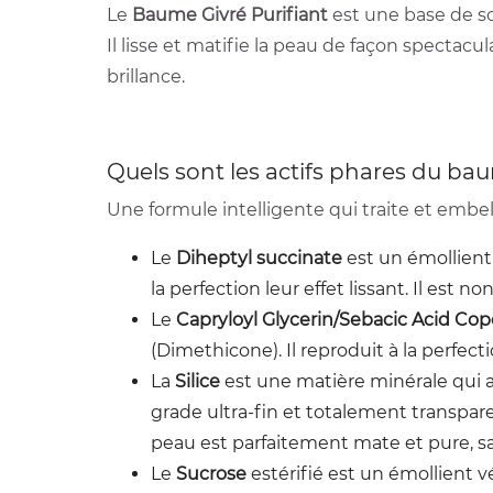
Le
Baume Givré Purifiant
est une base de soi
Il lisse et matifie la peau de façon spectac
brillance.
Quels sont les actifs phares du b
Une formule intelligente qui traite et embell
Le
Diheptyl succinate
est un émollient 
la perfection leur effet lissant. Il est no
Le
Capryloyl Glycerin/Sebacic Acid Co
(Dimethicone). Il reproduit à la perfecti
La
Silice
est une matière minérale qui a 
grade ultra-fin et totalement transpar
peau est parfaitement mate et pure, san
Le
Sucrose
estérifié est un émollient v