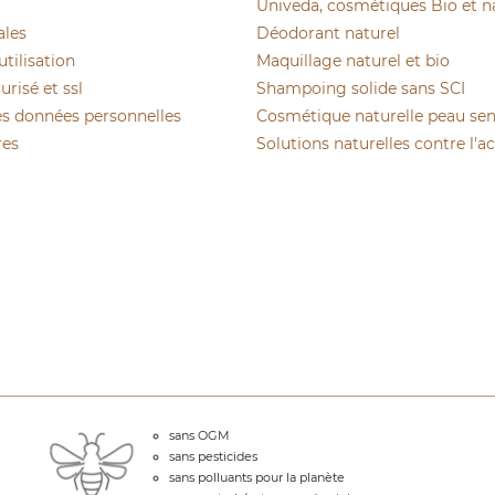
Univeda, cosmétiques Bio et n
ales
Déodorant naturel
utilisation
Maquillage naturel et bio
risé et ssl
Shampoing solide sans SCI
es données personnelles
Cosmétique naturelle peau sen
res
Solutions naturelles contre l'a
sans OGM
sans pesticides
sans polluants pour la planète