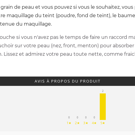
e le grain de peau et vous pouvez si vous le souhaitez, vou
tre maquillage du teint (poudre, fond de teint), le baum
a tenue du maquillage.
ouche si vous n'avez pas le temps de faire un raccord ma
hoir sur votre peau (nez, front, menton) pour absorber 
on. Lissez et admirez votre peau toute nette, comme fra
AVIS À PROPOS DU PRODUIT
2
0
0
0
0
1★
2★
3★
4★
5★