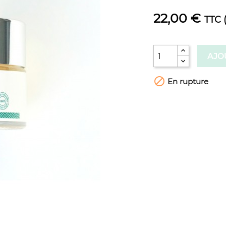
22,00 €
TTC
AJO

En rupture