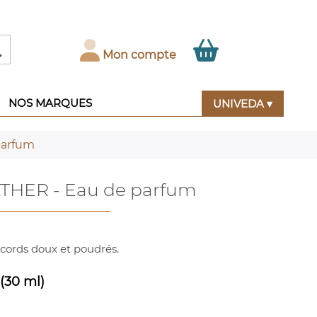

Mon compte
NOS MARQUES
UNIVEDA ▾
parfum
THER - Eau de parfum
ccords doux et poudrés.
(30 ml)