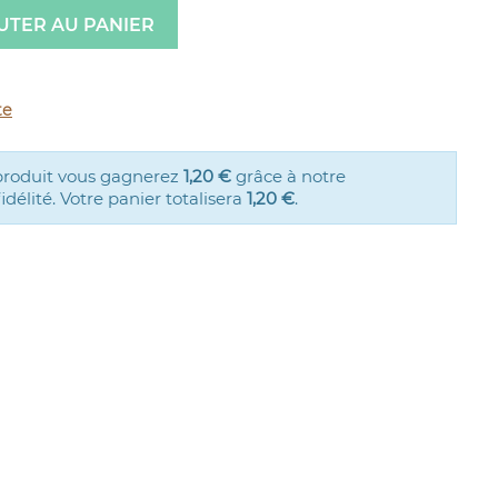
UTER AU PANIER
te
produit vous gagnerez
1,20 €
grâce à notre
élité. Votre panier totalisera
1,20 €
.