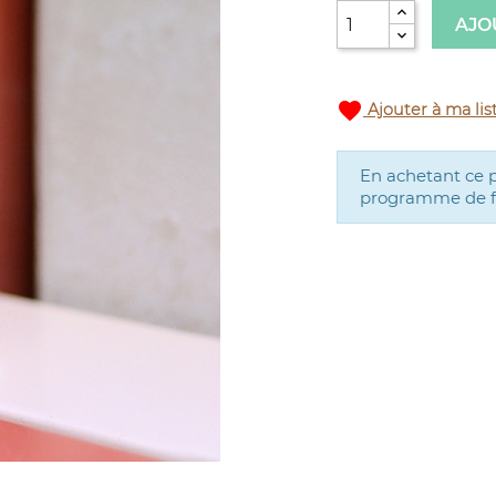
AJO
favorite
Ajouter à ma lis
En achetant ce 
programme de fid