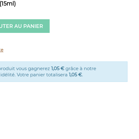
(15ml)
UTER AU PANIER
te
produit vous gagnerez
1,05 €
grâce à notre
élité. Votre panier totalisera
1,05 €
.