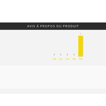
AVIS À PROPOS DU PRODUIT
1
0
0
0
0
1★
2★
3★
4★
5★