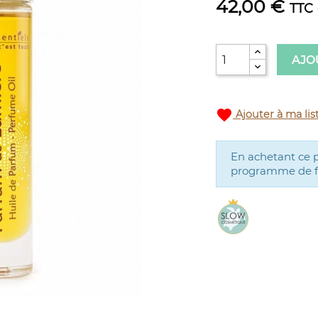
42,00 €
TTC
AJO
favorite
Ajouter à ma lis
En achetant ce 
programme de fid