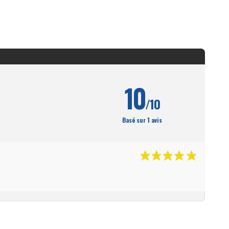
10
/10
Basé sur 1 avis