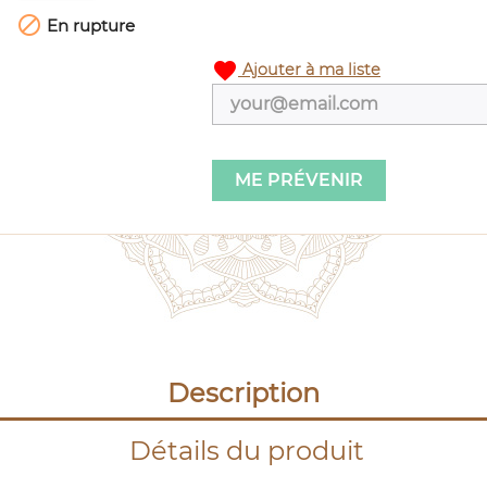

En rupture
favorite
Ajouter à ma liste
ME PRÉVENIR
Description
Détails du produit